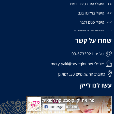
טיפולי פיגמנטציה בפנים
טיפול באקנה בגב
טיפול פנים לגבר
טיפולי פנים ברמת גן
שמרו על קשר
טיפולי פנים בתל אביב
קוסמטיקאית בתל אביב
טלפון: 03-6733921
קוסמטיקאית רמת גן
אימייל: mery-yaki@bezeqint.net
קוסמטיקאיות גבעתיים
כתובת: החשמונאים 30, רמת גן
הבהרת כתמים בפנים
עשו לנו לייק
פוטותרפיה לפנים