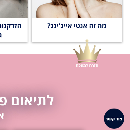
מה זה אנטי אייג'ינג?
הזדקנות
ג
לתיאום פג
א