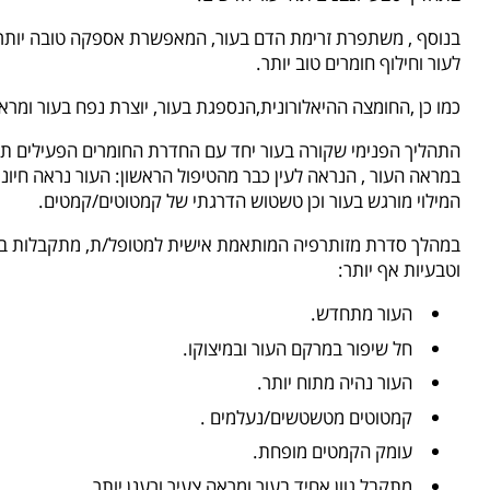
בנוסף , משתפרת זרימת הדם בעור, המאפשרת אספקה טובה יותר ש
לעור וחילוף חומרים טוב יותר.
כמו כן ,החומצה ההיאלורונית,הנספגת בעור, יוצרת נפח בעור ומרא
התהליך הפנימי שקורה בעור יחד עם החדרת החומרים הפעילים תור
במראה העור , הנראה לעין כבר מהטיפול הראשון: העור נראה חיוני 
המילוי מורגש בעור וכן טשטוש הדרגתי של קמטוטים/קמטים.
במהלך סדרת מזותרפיה המותאמת אישית למטופל/ת, מתקבלות בע
וטבעיות אף יותר:
העור מתחדש.
חל שיפור במרקם העור ובמיצוקו.
העור נהיה מתוח יותר.
קמטוטים מטשטשים/נעלמים .
עומק הקמטים מופחת.
מתקבל גוון אחיד בעור ומראה צעיר ורענן יותר.