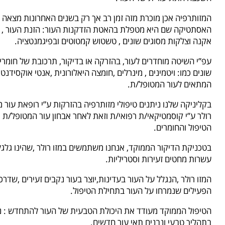
המזותרפיה אכן מוכרת מזה זמן רב אך רק בשנים האחרונות מצאה 
האסתטיקה שם היא מטפלת בהאטת הזדקנות העור: הזנת העור ,
אקנה וצלקות מסוגים שונים , טשטוש קמטוטים ובפיגמנטציה.
עפ”י השיטה מוחדרים לעור, בהזרקה או בדיקור, תרכובת של חומרי
שונים כמו: ויטמינים , מינרלים ,חומצה היאלורונית ,אנטי אוקסידנטים
המתאים לעור המטופל/ת.
בקליניקה שלנו ניתנים טיפולי מזותרפיה בהזרקות ע”י רופאת עור 
רולר ע”י קוסמטיקאי/ת רפואי/ת וזאת לאחר אבחון עור המטופל/ת
הטיפול והחומרים.
בטכניקת הדיקור הממוקד, אנחנו משתמשים במזו רולר ,שהינו גלג
עשרות מחטים זעירות וסטריליות.
המזו רולר ,הנגלל על העור בעדינות,יוצר בעור נקבים זעירים ,שדר
הפעילים שנמרחו על העור בתחילת הטיפול.
הטיפול הממוקד מעודד את היכולת הטבעית של העור להתחדש : נוצ
בתהליך טבעי ונבנים תאי עור חדשים.