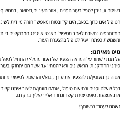
בשיטה זו, ניתן לטפל בעור הפנים , אזור העיניים,בצוואר , במחשוף 
הטיפול אינו כרוך בכאב, הינו קל ובטוח ומאפשר חזרה מיידית לשיגר
המזותרפיה נחשבת לאחד מטיפולי האנטי אייג’ינג המבוקשים ביותר
ומשמשת כפתרון יעיל לטיפול בהצערת העור.
טיפ מאיתנו:
על מנת לשמור על המראה הצעיר של העור מומלץ להתחיל לטפל 
סימני ההזדקנות הראשונים ולא להמתין עד אשר הם יתחזקו בעור.
אם הינך מעוניין/ת להצעיר את עורך , בוא/י והרשם/י לטיפולי מזות
בכל שאלה ופניה ולתיאום טיפול , את/ה מוזמן/ת ליצור איתנו קשר 
או באמצעות טופס יצירת קשר ונחזור אלייך/אליך בהקדם.
נשמח לעמוד לרשותך!