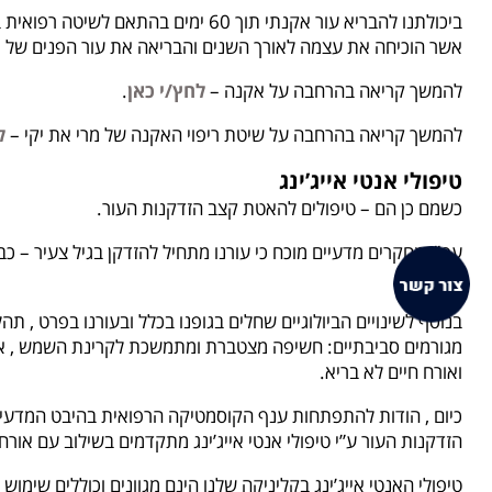
ביכולתנו להבריא עור אקנתי תוך 60 ימים בהתאם 
אשר הוכיחה את עצמה לאורך השנים והבריאה את עור הפנים של מ
להמשך קריאה בהרחבה על אקנה –
לחץ/י כאן
.
להמשך קריאה בהרחבה על שיטת ריפוי האקנה של מרי את יקי –
ל
טיפולי אנטי אייג’ינג
כשמם כן הם – טיפולים להאטת קצב הזדקנות העור.
עפ”י מחקרים מדעיים מוכח כי עורנו מתחיל להזדקן בגיל צעיר – 
לחיינו.
בנוסף לשינויים הביולוגיים שחלים בגופנו בכלל ובעורנו בפרט , ת
מגורמים סביבתיים: חשיפה מצטברת ומתמשכת לקרינת השמש , אבק ,
ואורח חיים לא בריא.
כיום , הודות להתפתחות ענף הקוסמטיקה הרפואית בהיבט המדעי 
הזדקנות העור ע”י טיפולי אנטי אייג’ינג מתקדמים בשילוב עם אורח 
טיפולי האנטי אייג’ינג בקליניקה שלנו הינם מגוונים וכוללים שימ