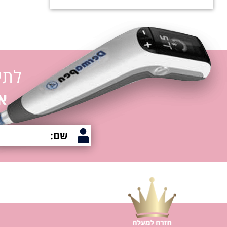
לתי
א