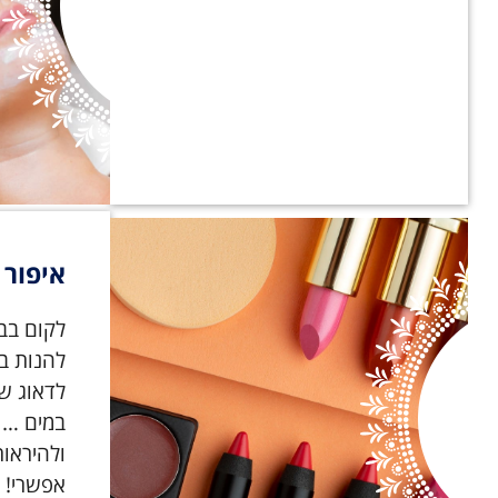
איפור 
לקום בב
להנות בי
לדאוג שה
במים … ל
ולהיראו
אפשרי! 