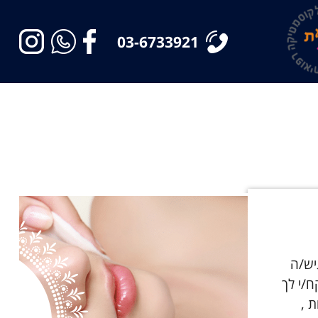
03-6733921
יש/ה
ח/י לך
 ,