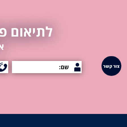
לתיאום פג
א