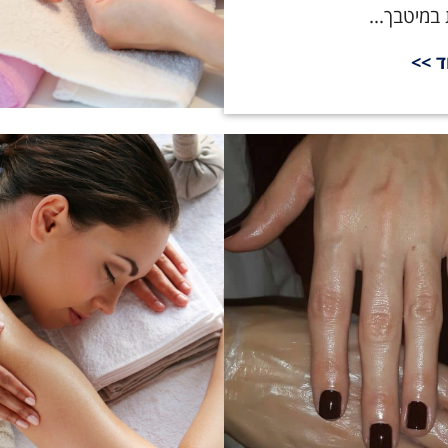
במיטבך...
ד >>