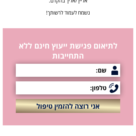
אלייך/אליך בהקדם.
נשמח לעמוד לרשותך!
לתיאום פגישת ייעוץ חינם ללא
התחייבות