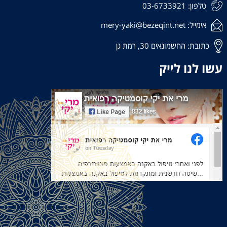
טלפון: 03-6733921
קוסמטיקאית רמת גן
אימייל: mery-yaki@bezeqint.net
קוסמטיקאיות גבעתיים
כתובת: החשמונאים 30, רמת גן
הבהרת כתמים בפנים
עשו לנו לייק
פוטותרפיה לפנים